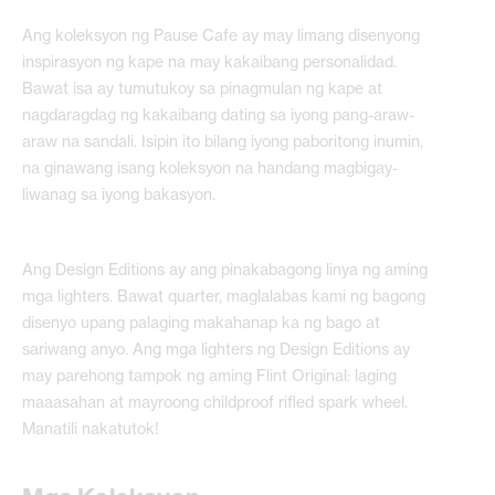
Ang koleksyon ng Pause Cafe ay may limang disenyong
inspirasyon ng kape na may kakaibang personalidad.
Bawat isa ay tumutukoy sa pinagmulan ng kape at
nagdaragdag ng kakaibang dating sa iyong pang-araw-
araw na sandali. Isipin ito bilang iyong paboritong inumin,
na ginawang isang koleksyon na handang magbigay-
liwanag sa iyong bakasyon.
Ang Design Editions ay ang pinakabagong linya ng aming
mga lighters. Bawat quarter, maglalabas kami ng bagong
disenyo upang palaging makahanap ka ng bago at
sariwang anyo. Ang mga lighters ng Design Editions ay
may parehong tampok ng aming Flint Original: laging
maaasahan at mayroong childproof rifled spark wheel.
Manatili nakatutok!