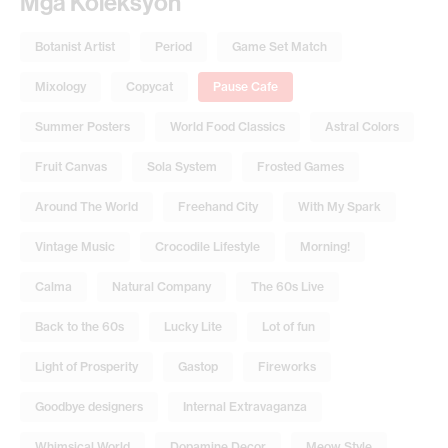
Mga Koleksyon
Botanist Artist
Period
Game Set Match
Mixology
Copycat
Pause Cafe
Summer Posters
World Food Classics
Astral Colors
Fruit Canvas
Sola System
Frosted Games
Around The World
Freehand City
With My Spark
Vintage Music
Crocodile Lifestyle
Morning!
Calma
Natural Company
The 60s Live
Back to the 60s
Lucky Lite
Lot of fun
Light of Prosperity
Gastop
Fireworks
Goodbye designers
Internal Extravaganza
Whimsical World
Dopamine Decor
Meow Style