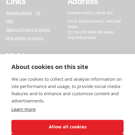
Links
Address
Swedish Match
Swedish Match Lighter B.V.
FAQ
A.H.G. Fokkerstraat 5, 9403 AM
Assen
Abiso sa Privacy & Cookie
P.O. Box 82 9400 AB Assen
Ang Netherlands
Mga setting ng cookie
Makipag-ugnayan
About cookies on this site
Mangyaring punan ang contact form at ipaalam sa
amin ang iyong mga katanungan. Makakatulong ito
We use cookies to collect and analyse information on
ng malaki sa amin upang mas mabilis na makatugon
sa anumang bagay na iyong naisin. Maraming
site performance and usage, to provide social media
salamat!
features and to enhance and customise content and
advertisements.
Makipag-ugnayan
sa amin
Learn more
Allow all cookies