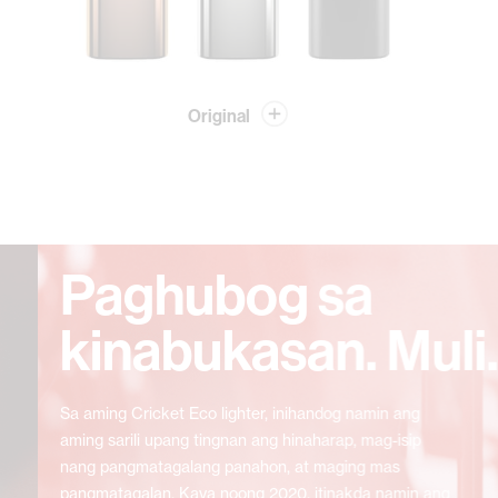
Original
Paghubog sa
kinabukasan. Muli.
Sa aming Cricket Eco lighter, inihandog namin ang
aming sarili upang tingnan ang hinaharap, mag-isip
nang pangmatagalang panahon, at maging mas
pangmatagalan. Kaya noong 2020, itinakda namin ang